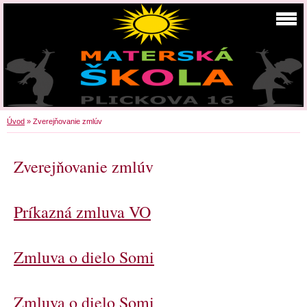
Úvod
»
Zverejňovanie zmlúv
Zverejňovanie zmlúv
Príkazná zmluva VO
Zmluva o dielo Somi
Zmluva o dielo Somi