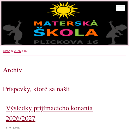
Úvod
»
2026
»
07
Archív
Príspevky, ktoré sa našli
Výsledky prijímacieho konania
2026/2027
1. 7. 2026