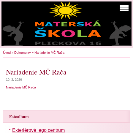
Úvod
»
Dokumenty
»
Nariadenie MČ Rača
Nariadenie MČ Rača
10. 3. 2020
Nariadenie MČ Rača
Fotoalbum
Exteriérové lego centrum