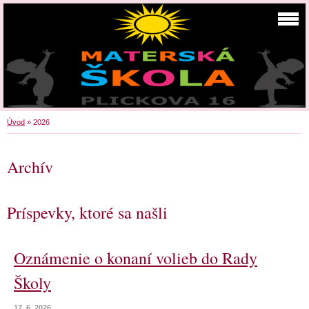
Úvod
»
2026
Archív
Príspevky, ktoré sa našli
Oznámenie o konaní volieb do Rady
Školy
17. 6. 2026