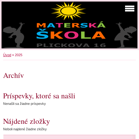
Úvod
»
2025
Archív
Príspevky, ktoré sa našli
Nenašli sa žiadne príspevky
Nájdené zložky
Neboli najdené žiadne zložky