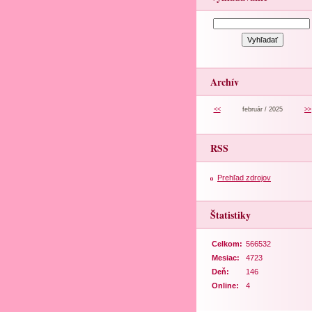
Archív
<<
február / 2025
>>
RSS
Prehľad zdrojov
Štatistiky
Celkom:
566532
Mesiac:
4723
Deň:
146
Online:
4