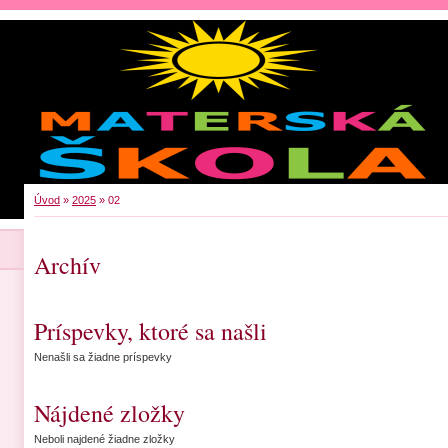
Úvod
»
2025
»
02
Archív
Príspevky, ktoré sa našli
Nenašli sa žiadne príspevky
Nájdené zložky
Neboli najdené žiadne zložky