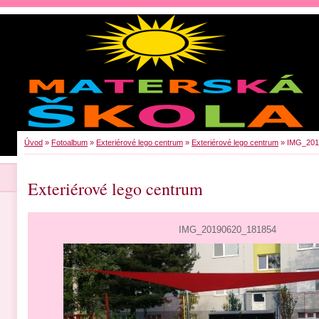
Úvod
»
Fotoalbum
»
Exteriérové lego centrum
»
Exteriérové lego centrum
»
IMG_201
Exteriérové lego centrum
IMG_20190620_181854