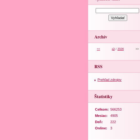
Archív
<<
júl
/
2026
>>
RSS
Prehľad zdrojov
Štatistiky
Celkom:
566253
Mesiac:
4905
Deň:
222
Online:
3