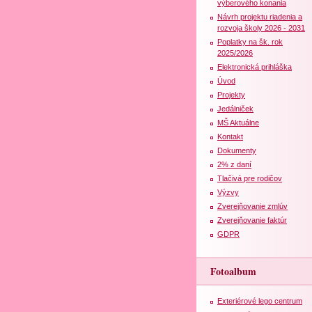
výberového konania
Návrh projektu riadenia a
rozvoja školy 2026 - 2031
Poplatky na šk. rok
2025/2026
Elektronická prihláška
Úvod
Projekty
Jedálniček
MŠ Aktuálne
Kontakt
Dokumenty
2% z daní
Tlačivá pre rodičov
Výzvy
Zverejňovanie zmlúv
Zverejňovanie faktúr
GDPR
Fotoalbum
Exteriérové lego centrum