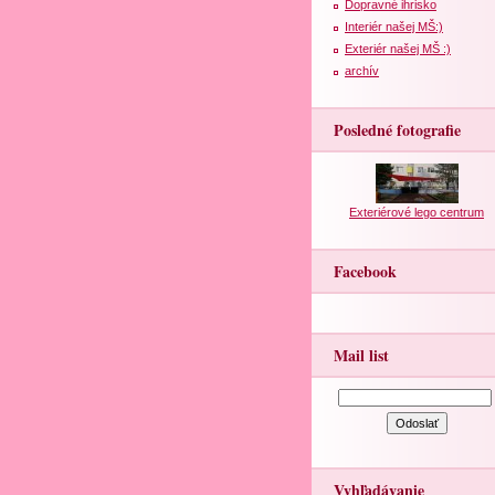
Dopravné ihrisko
Interiér našej MŠ:)
Exteriér našej MŠ :)
archív
Posledné fotografie
Exteriérové lego centrum
Facebook
Mail list
Vyhľadávanie