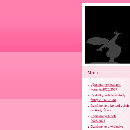
Menu
Výsledky prijímacieho
konania 2026/2027
Výsledky volieb do Rady
školy 2026 - 2030
Oznámenie o konaní volieb
do Rady Školy
Zápis nových detí
2026/2027
Oznámenie o výsledku